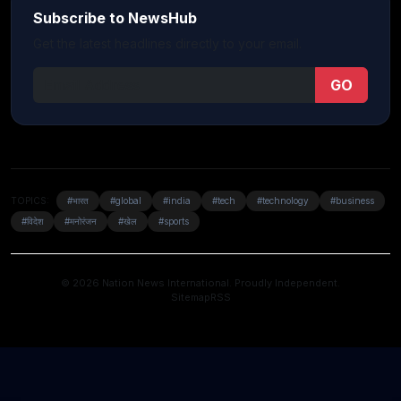
Subscribe to NewsHub
Get the latest headlines directly to your email.
GO
TOPICS:
#भारत
#global
#india
#tech
#technology
#business
#विदेश
#मनोरंजन
#खेल
#sports
© 2026 Nation News International. Proudly Independent.
Sitemap
RSS