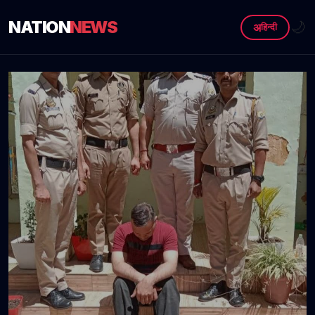
NATION
NEWS
🌙
अ
हिन्दी