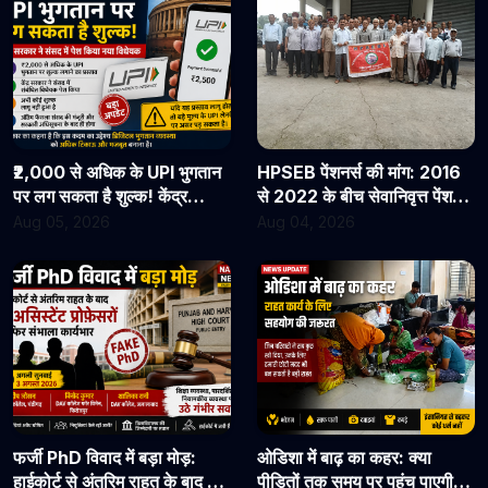
₹2,000 से अधिक के UPI भुगतान
HPSEB पेंशनर्स की मांग: 2016
पर लग सकता है शुल्क! केंद्र
से 2022 के बीच सेवानिवृत्त पेंशनरों
सरकार ने संसद में पेश किया नया
के सभी देय लाभ तुरंत जारी किए
Aug 05, 2026
Aug 04, 2026
विधेयक
जाएं
फर्जी PhD विवाद में बड़ा मोड़:
ओडिशा में बाढ़ का कहर: क्या
हाईकोर्ट से अंतरिम राहत के बाद 3
पीड़ितों तक समय पर पहुंच पाएगी