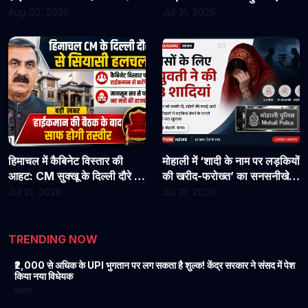
असिस्टेंट प्रोफेसरों ने फिर संभाला
राहत?
Aug 02, 2026
Jul 31, 2026
कार्यभार, 3 अगस्त को होगी अगली
सुनवाई
हिमाचल में कैबिनेट विस्तार की
मोहाली में ‘शादी के नाम पर लड़कियों
आहट: CM सुक्खू के दिल्ली दौरे से
की खरीद-फरोख्त’ का सनसनीखेज
बढ़ी सियासी हलचल, हाईकमान से
खुलासा: युवती पर पैसों के लिए 3
Jul 31, 2026
Jul 31, 2026
होगी अहम चर्चा
शादियां करने का आरोप, मां को
धमकी देने की बात भी आई सामने
TRENDING NOW
₹2,000 से अधिक के UPI भुगतान पर लग सकता है शुल्क! केंद्र सरकार ने संसद में पेश
1
किया नया विधेयक
भारत