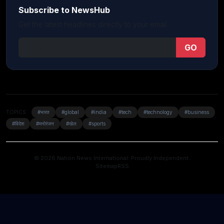
Subscribe to NewsHub
Get the latest headlines directly to your email.
GO
TOPICS:
#भारत
#global
#india
#tech
#technology
#business
#विदेश
#मनोरंजन
#खेल
#sports
© 2026 Nation News International. Proudly Independent.
Sitemap
RSS