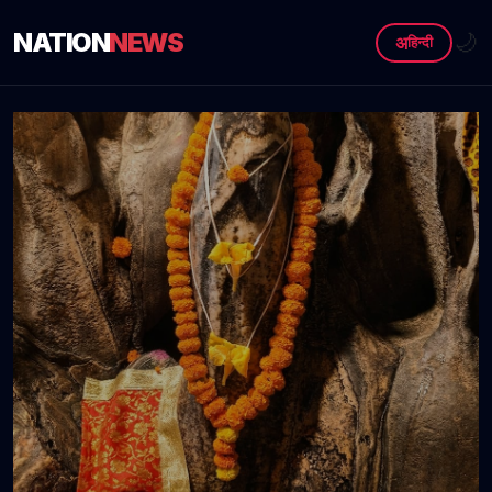
NATION
NEWS
🌙
अ
हिन्दी