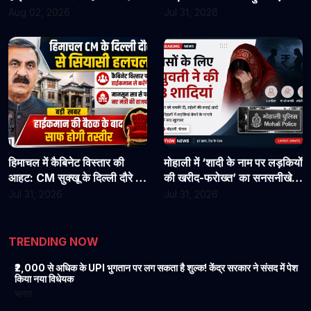
असिस्टेंट प्रोफेसरों ने फिर संभाला
राहत?
Aug 02, 2026
Jul 31, 2026
कार्यभार, 3 अगस्त को होगी अगली
सुनवाई
हिमाचल में कैबिनेट विस्तार की
मोहाली में ‘शादी के नाम पर लड़कियों
आहट: CM सुक्खू के दिल्ली दौरे से
की खरीद-फरोख्त’ का सनसनीखेज
बढ़ी सियासी हलचल, हाईकमान से
खुलासा: युवती पर पैसों के लिए 3
Jul 31, 2026
Jul 31, 2026
होगी अहम चर्चा
शादियां करने का आरोप, मां को
धमकी देने की बात भी आई सामने
TRENDING NOW
₹2,000 से अधिक के UPI भुगतान पर लग सकता है शुल्क! केंद्र सरकार ने संसद में पेश
1
किया नया विधेयक
भारत