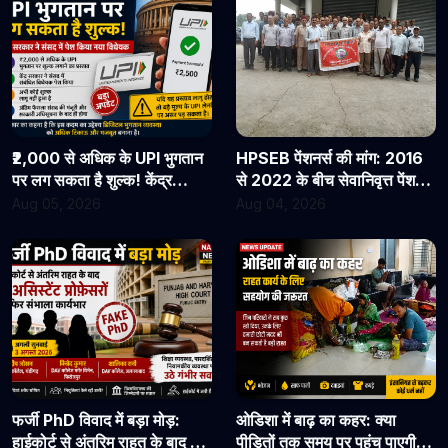
₹2,000 से अधिक के UPI भुगतान
HPSEB पेंशनर्स की मांग: 2016
पर लग सकता है शुल्क! केंद्र
से 2022 के बीच सेवानिवृत्त पेंशनरों
सरकार ने संसद में पेश किया नया
के सभी देय लाभ तुरंत जारी किए
Aug 05, 2026
Aug 04, 2026
विधेयक
जाएं
फर्जी PhD विवाद में बड़ा मोड़:
ओडिशा में बाढ़ का कहर: क्या
हाईकोर्ट से अंतरिम राहत के बाद 3
पीड़ितों तक समय पर पहुंच पाएगी