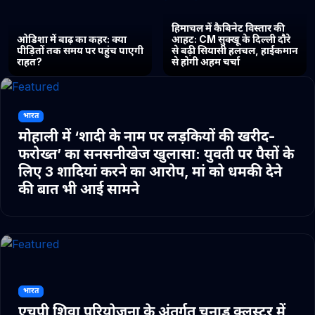
हिमाचल में कैबिनेट विस्तार की
ओडिशा में बाढ़ का कहर: क्या
आहट: CM सुक्खू के दिल्ली दौरे
पीड़ितों तक समय पर पहुंच पाएगी
से बढ़ी सियासी हलचल, हाईकमान
राहत?
से होगी अहम चर्चा
भारत
मोहाली में ‘शादी के नाम पर लड़कियों की खरीद-
फरोख्त’ का सनसनीखेज खुलासा: युवती पर पैसों के
लिए 3 शादियां करने का आरोप, मां को धमकी देने
की बात भी आई सामने
भारत
एचपी शिवा परियोजना के अंतर्गत चुनाड क्लस्टर में