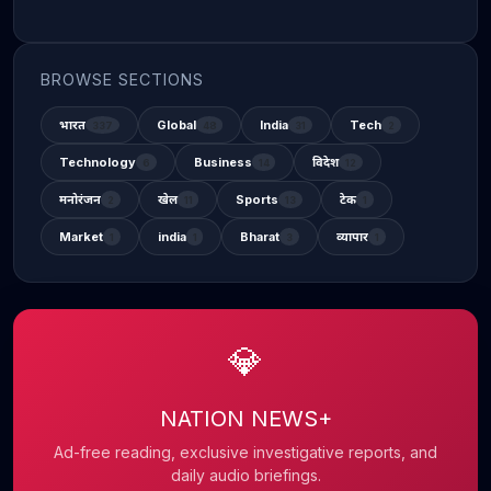
BROWSE SECTIONS
भारत
Global
India
Tech
337
48
31
2
Technology
Business
विदेश
6
14
12
मनोरंजन
खेल
Sports
टेक
2
11
13
1
Market
india
Bharat
व्यापार
1
1
3
1
💎
NATION NEWS+
Ad-free reading, exclusive investigative reports, and
daily audio briefings.