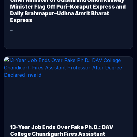
Chief Minister of Odisha and Union Railway
Minister Flag Off Puri–Koraput Express and
Daily Brahmapur–Udhna Amrit Bharat
Express
...
CONTINUE READING →
13-Year Job Ends Over Fake Ph.D.: DAV
College Chandigarh Fires Assistant