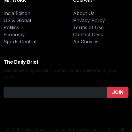
NETWORK
COMPANY
India Edition
About Us
US & Global
Privacy Policy
Politics
Terms of Use
Economy
Contact Desk
Sports Central
Ad Choices
The Daily Brief
Get the morning's most important stories delivered to your
inbox.
JOIN
© 2026 Nation News International. Proudly made for the Truth.