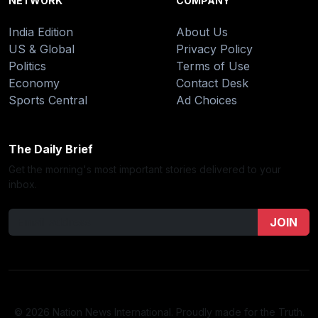
NETWORK
COMPANY
India Edition
About Us
US & Global
Privacy Policy
Politics
Terms of Use
Economy
Contact Desk
Sports Central
Ad Choices
The Daily Brief
Get the morning's most important stories delivered to your
inbox.
JOIN
© 2026 Nation News International. Proudly made for the Truth.