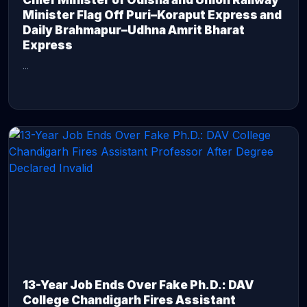
Chief Minister of Odisha and Union Railway
Minister Flag Off Puri–Koraput Express and
Daily Brahmapur–Udhna Amrit Bharat
Express
...
CONTINUE READING →
13-Year Job Ends Over Fake Ph.D.: DAV
College Chandigarh Fires Assistant