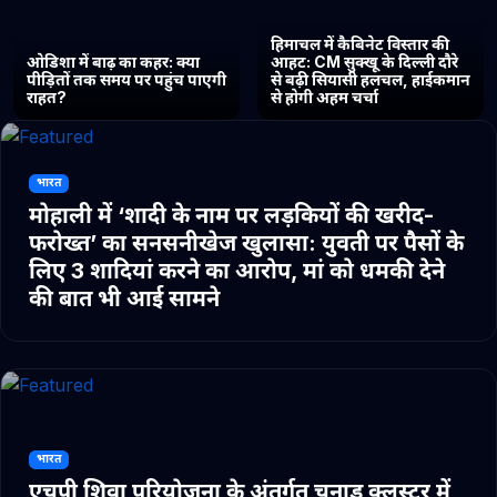
हिमाचल में कैबिनेट विस्तार की
ओडिशा में बाढ़ का कहर: क्या
आहट: CM सुक्खू के दिल्ली दौरे
पीड़ितों तक समय पर पहुंच पाएगी
से बढ़ी सियासी हलचल, हाईकमान
राहत?
से होगी अहम चर्चा
भारत
मोहाली में ‘शादी के नाम पर लड़कियों की खरीद-
फरोख्त’ का सनसनीखेज खुलासा: युवती पर पैसों के
लिए 3 शादियां करने का आरोप, मां को धमकी देने
की बात भी आई सामने
भारत
एचपी शिवा परियोजना के अंतर्गत चुनाड क्लस्टर में