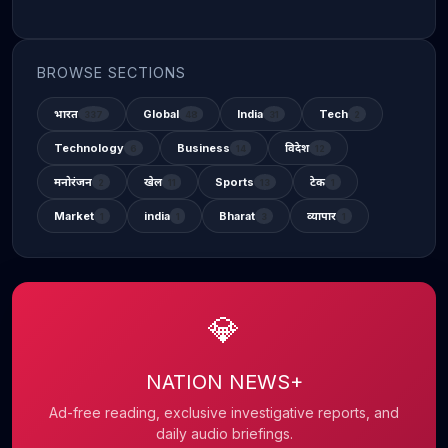
BROWSE SECTIONS
भारत
Global
India
Tech
337
48
31
2
Technology
Business
विदेश
6
14
12
मनोरंजन
खेल
Sports
टेक
2
11
13
1
Market
india
Bharat
व्यापार
1
1
3
1
💎
NATION NEWS+
Ad-free reading, exclusive investigative reports, and
daily audio briefings.