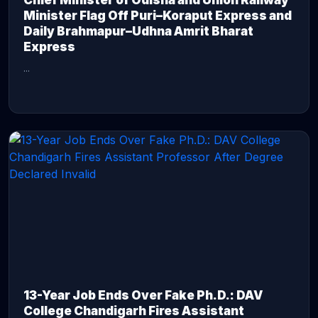
Chief Minister of Odisha and Union Railway
Minister Flag Off Puri–Koraput Express and
Daily Brahmapur–Udhna Amrit Bharat
Express
...
CONTINUE READING →
13-Year Job Ends Over Fake Ph.D.: DAV
College Chandigarh Fires Assistant