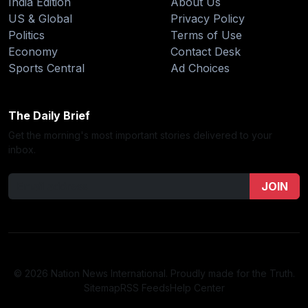
India Edition
About Us
US & Global
Privacy Policy
Politics
Terms of Use
Economy
Contact Desk
Sports Central
Ad Choices
The Daily Brief
Get the morning's most important stories delivered to your
inbox.
JOIN
© 2026 Nation News International. Proudly made for the Truth.
Sitemap
RSS Feeds
Help Center