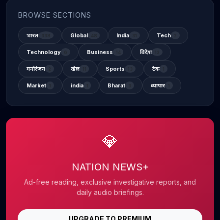
BROWSE SECTIONS
भारत
Global
India
Tech
338
48
31
2
Technology
Business
विदेश
6
14
12
मनोरंजन
खेल
Sports
टेक
2
11
13
1
Market
india
Bharat
व्यापार
1
1
3
1
💎
NATION NEWS+
Ad-free reading, exclusive investigative reports, and
daily audio briefings.
UPGRADE TO PREMIUM