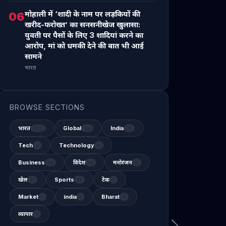
मोहाली में ‘शादी के नाम पर लड़कियों की
06
खरीद-फरोख्त’ का सनसनीखेज खुलासा:
युवती पर पैसों के लिए 3 शादियां करने का
आरोप, मां को धमकी देने की बात भी आई
सामने
भारत
BROWSE SECTIONS
भारत
Global
India
337
48
31
Tech
Technology
2
6
Business
विदेश
मनोरंजन
14
12
2
खेल
Sports
टेक
11
13
1
Market
india
Bharat
1
1
3
व्यापार
1