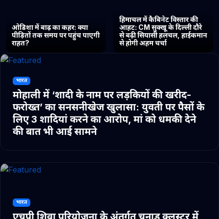
हिमाचल में कैबिनेट विस्तार की
ओडिशा में बाढ़ का कहर: क्या
आहट: CM सुक्खू के दिल्ली दौरे
पीड़ितों तक समय पर पहुंच पाएगी
से बढ़ी सियासी हलचल, हाईकमान
राहत?
से होगी अहम चर्चा
भारत
मोहाली में ‘शादी के नाम पर लड़कियों की खरीद-
फरोख्त’ का सनसनीखेज खुलासा: युवती पर पैसों के
लिए 3 शादियां करने का आरोप, मां को धमकी देने
की बात भी आई सामने
भारत
एचपी शिवा परियोजना के अंतर्गत चुनाड क्लस्टर में