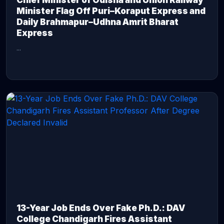
Chief Minister of Odisha and Union Railway
Minister Flag Off Puri–Koraput Express and
Daily Brahmapur–Udhna Amrit Bharat
Express
...
CONTINUE READING →
13-Year Job Ends Over Fake Ph.D.: DAV
College Chandigarh Fires Assistant