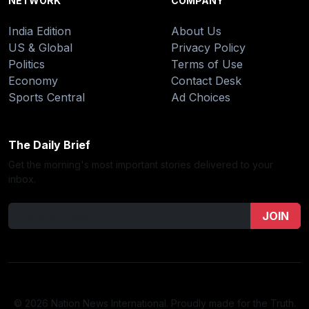
NETWORK
COMPANY
India Edition
About Us
US & Global
Privacy Policy
Politics
Terms of Use
Economy
Contact Desk
Sports Central
Ad Choices
The Daily Brief
Get the morning's most important stories delivered to your
inbox.
JOIN
© 2026 Nation News International. Proudly made for the Truth.