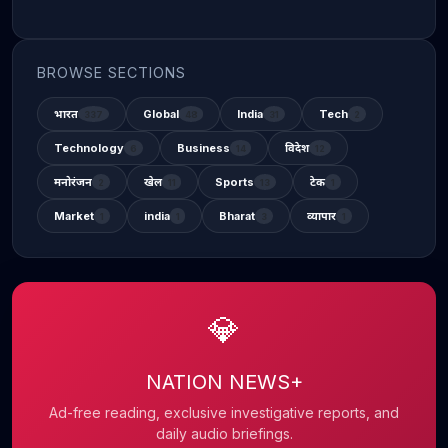
BROWSE SECTIONS
भारत
Global
India
Tech
337
48
31
2
Technology
Business
विदेश
6
14
12
मनोरंजन
खेल
Sports
टेक
2
11
13
1
Market
india
Bharat
व्यापार
1
1
3
1
💎
NATION NEWS+
Ad-free reading, exclusive investigative reports, and
daily audio briefings.