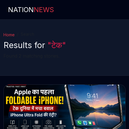
NATION
NEWS
Search
Home
Results for
"टेक"
Found 2 matching stories.